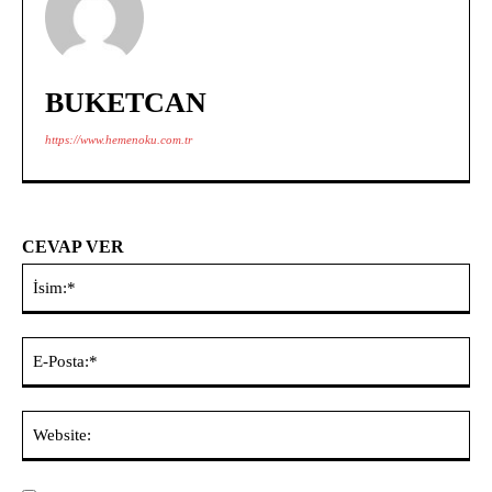
BUKETCAN
https://www.hemenoku.com.tr
CEVAP VER
İsi
E-
Pos
Web