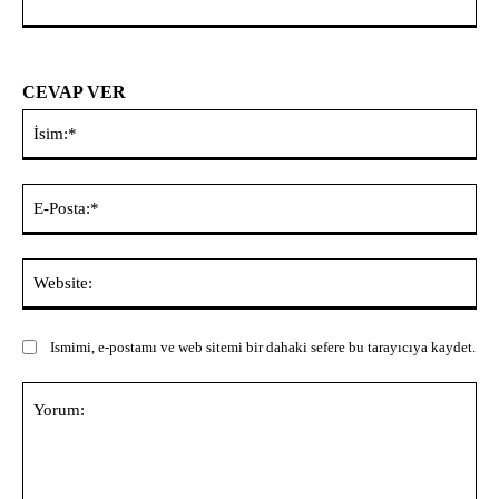
CEVAP VER
İsi
E-
Pos
Web
Ismimi, e-postamı ve web sitemi bir dahaki sefere bu tarayıcıya kaydet.