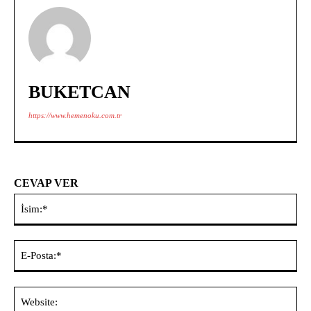
BUKETCAN
https://www.hemenoku.com.tr
CEVAP VER
İsi
E-
Pos
Web