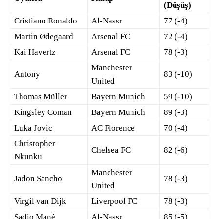
(Düşüş)
Cristiano Ronaldo
Al-Nassr
77 (-4)
Martin Ødegaard
Arsenal FC
72 (-4)
Kai Havertz
Arsenal FC
78 (-3)
Manchester
Antony
83 (-10)
United
Thomas Müller
Bayern Munich
59 (-10)
Kingsley Coman
Bayern Munich
89 (-3)
Luka Jovic
AC Florence
70 (-4)
Christopher
Chelsea FC
82 (-6)
Nkunku
Manchester
Jadon Sancho
78 (-3)
United
Virgil van Dijk
Liverpool FC
78 (-3)
Sadio Mané
Al-Nassr
85 (-5)