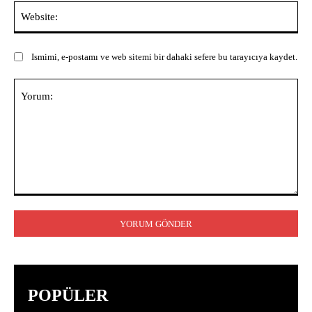
Web
Ismimi, e-postamı ve web sitemi bir dahaki sefere bu tarayıcıya kaydet.
Yorum:
POPÜLER