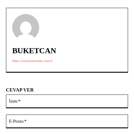
BUKETCAN
https://www.hemenoku.com.tr
CEVAP VER
İsi
E-
Pos