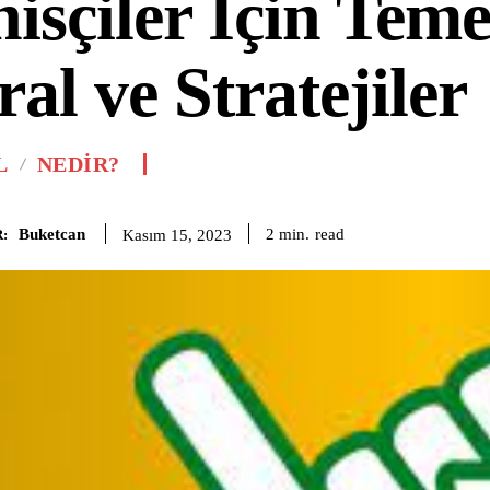
isçiler İçin Teme
al ve Stratejiler
L
NEDIR?
Buketcan
read
2
min.
Kasım 15, 2023
: