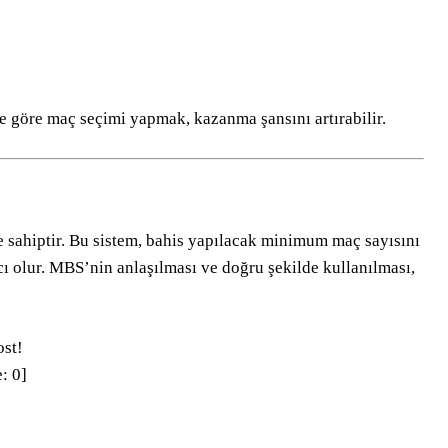
e göre maç seçimi yapmak, kazanma şansını artırabilir.
e sahiptir. Bu sistem, bahis yapılacak minimum maç sayısını
mcı olur. MBS’nin anlaşılması ve doğru şekilde kullanılması,
ost!
e:
0
]