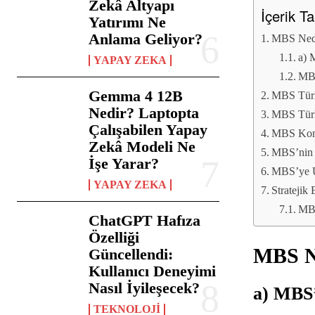
Zekâ Altyapı
İçerik T
Yatırımı Ne
Anlama Geliyor?
MBS Nedi
a) 
YAPAY ZEKA
MBS
Gemma 4 12B
MBS Türl
Nedir? Laptopta
MBS Türl
Çalışabilen Yapay
MBS Komb
Zekâ Modeli Ne
MBS’nin İ
İşe Yarar?
MBS’ye 
YAPAY ZEKA
Stratejik
MBS
ChatGPT Hafıza
Özelliği
MBS Ne
Güncellendi:
Kullanıcı Deneyimi
Nasıl İyileşecek?
a) MBS’
TEKNOLOJI