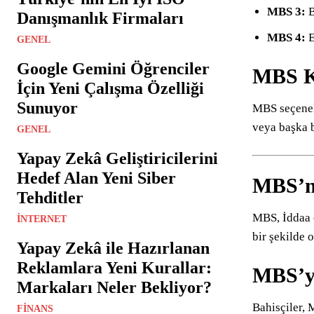
MBS 3:
B
Danışmanlık Firmaları
MBS 4:
E
GENEL
Google Gemini Öğrenciler
MBS K
İçin Yeni Çalışma Özelliği
Sunuyor
MBS seçenekl
veya başka b
GENEL
Yapay Zekâ Geliştiricilerini
Hedef Alan Yeni Siber
MBS’ni
Tehditler
MBS, İddaa o
İNTERNET
bir şekilde o
Yapay Zekâ ile Hazırlanan
Reklamlara Yeni Kurallar:
MBS’y
Markaları Neler Bekliyor?
Bahisçiler,
FINANS