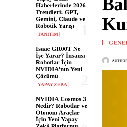
Bah
Haberlerinde 2026
Trendleri: GPT,
Kur
Gemini, Claude ve
Robotik Yarışı
TANITIM
GENE
Isaac GR00T Ne
İşe Yarar? İnsansı
AUTHOR
Robotlar İçin
NVIDIA’nın Yeni
Çözümü
YAPAY ZEKA
NVIDIA Cosmos 3
Nedir? Robotlar ve
Otonom Araçlar
İçin Yeni Yapay
Zekâ Platformu