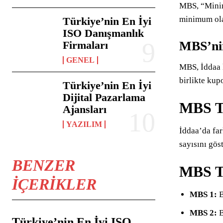
MBS, “Minimu
minimum olar
Türkiye’nin En İyi
ISO Danışmanlık
MBS’nin
Firmaları
GENEL
MBS, İddaa k
birlikte kup
Türkiye’nin En İyi
Dijital Pazarlama
MBS Tü
Ajansları
YAZILIM
İddaa’da fa
sayısını göst
BENZER
MBS Tü
İÇERIKLER
MBS 1:
B
MBS 2:
B
Türkiye’nin En İyi ISO