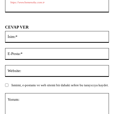
https://www.hemenoku.com.tr
CEVAP VER
İsi
E-
Pos
Web
Ismimi, e-postamı ve web sitemi bir dahaki sefere bu tarayıcıya kaydet.