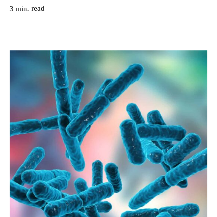
read
3
min.