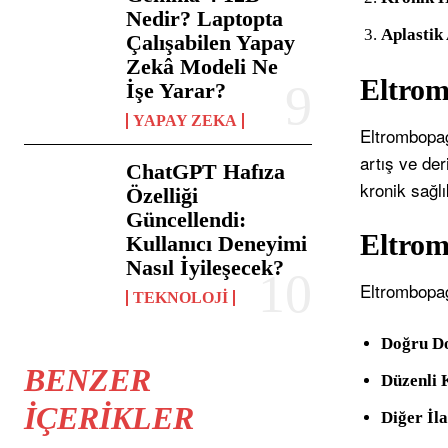
Nedir? Laptopta
Aplastik
Çalışabilen Yapay
Zekâ Modeli Ne
Eltrom
İşe Yarar?
YAPAY ZEKA
Eltrombopag 
artış ve de
ChatGPT Hafıza
kronik sağl
Özelliği
Güncellendi:
Eltrom
Kullanıcı Deneyimi
Nasıl İyileşecek?
Eltrombopag
TEKNOLOJI
Doğru Do
BENZER
Düzenli 
İÇERIKLER
Diğer İla