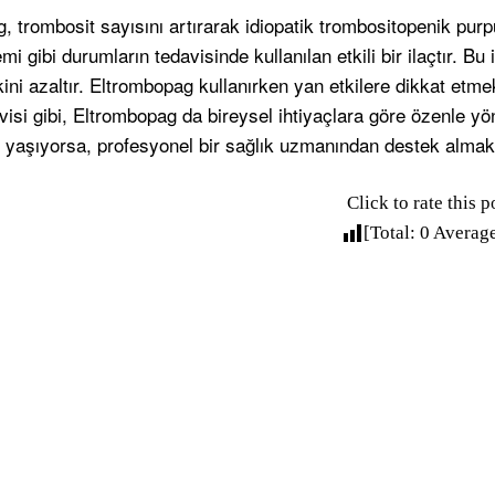
 trombosit sayısını artırarak idiopatik trombositopenik purpu
mi gibi durumların tedavisinde kullanılan etkili bir ilaçtır. Bu 
ini azaltır. Eltrombopag kullanırken yan etkilere dikkat etm
avisi gibi, Eltrombopag da bireysel ihtiyaçlara göre özenle yöne
yaşıyorsa, profesyonel bir sağlık uzmanından destek almak 
Click to rate this p
[Total:
0
Averag