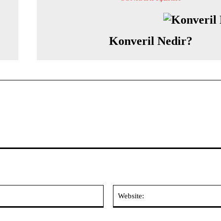
Konveril Nedir?
E-
Posta:*