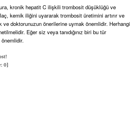
ra, kronik hepatit C ilişkili trombosit düşüklüğü ve
ilaç, kemik iliğini uyararak trombosit üretimini artırır ve
ek ve doktorunuzun önerilerine uymak önemlidir. Herhangi
tilmelidir. Eğer siz veya tanıdığınız biri bu tür
önemlidir.
ost!
e:
0
]