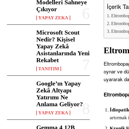
Modelleri Sahneye
İçerik T
Çıkıyor
Eltrombop
YAPAY ZEKA
Eltrombop
Microsoft Scout
Eltrombo
Nedir? Kişisel
Yapay Zekâ
Eltrom
Asistanlarında Yeni
Rekabet
Eltrombopag,
TANITIM
oynar ve düş
uyararak da
Google’ın Yapay
Zekâ Altyapı
Eltrombopa
Yatırımı Ne
Anlama Geliyor?
İdiopati
YAPAY ZEKA
artırmak i
Gemma 4 12B
Kronik H