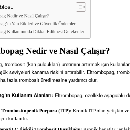
ablosu
ag Nedir ve Nasıl Çalışır?
ag’ın Yan Etkileri ve Güvenlik Önlemleri
pag Kullanımında Dikkat Edilmesi Gerekenler
bopag Nedir ve Nasıl Çalışır?
 trombosit (kan pulcukları) üretimini artırmak için kullanılan 
ük seviyeleri kanama riskini artırabilir. Eltrombopag, trombop
ha fazla trombosit üretilmesine yardımcı olur.
Eltrombopag, özellikle aşağıdaki du
g’ın Kullanım Alanları:
k Trombositopenik Purpura (ITP):
Kronik ITP olan yetişkin ve
çin kullanılır.
epatit C İlişkili Trombosit Düşüklüğü:
Kronik hepatit C enfek