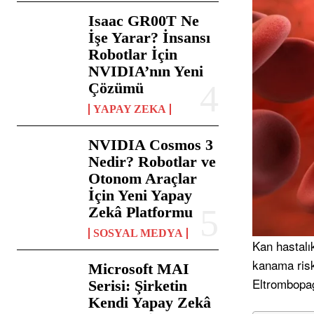
Isaac GR00T Ne
İşe Yarar? İnsansı
Robotlar İçin
NVIDIA’nın Yeni
Çözümü
YAPAY ZEKA
NVIDIA Cosmos 3
Nedir? Robotlar ve
Otonom Araçlar
İçin Yeni Yapay
Zekâ Platformu
SOSYAL MEDYA
Kan hastalık
kanama riski
Microsoft MAI
Eltrombopag
Serisi: Şirketin
Kendi Yapay Zekâ