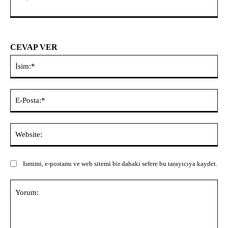
CEVAP VER
İsi
E-
Pos
Web
Ismimi, e-postamı ve web sitemi bir dahaki sefere bu tarayıcıya kaydet.