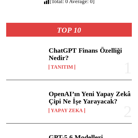
[Total:
0
Average:
0
]
TOP 10
ChatGPT Finans Özelliği
Nedir?
TANITIM
OpenAI’ın Yeni Yapay Zekâ
Çipi Ne İşe Yarayacak?
YAPAY ZEKA
GPT-5.6 Modelleri