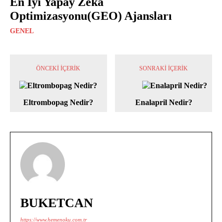
En İyi Yapay Zeka
Optimizasyonu(GEO) Ajansları
GENEL
ÖNCEKI İÇERIK
SONRAKI İÇERIK
Eltrombopag Nedir?
Enalapril Nedir?
BUKETCAN
https://www.hemenoku.com.tr