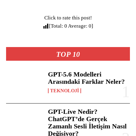
Click to rate this post!
[Total:
0
Average:
0
]
TOP 10
GPT-5.6 Modelleri
Arasındaki Farklar Neler?
TEKNOLOJI
GPT-Live Nedir?
ChatGPT’de Gerçek
Zamanlı Sesli İletişim Nasıl
Değişiyor?