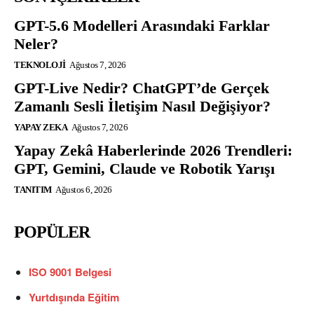
GPT-5.6 Modelleri Arasındaki Farklar
Neler?
TEKNOLOJI
Ağustos 7, 2026
GPT-Live Nedir? ChatGPT’de Gerçek
Zamanlı Sesli İletişim Nasıl Değişiyor?
YAPAY ZEKA
Ağustos 7, 2026
Yapay Zekâ Haberlerinde 2026 Trendleri:
GPT, Gemini, Claude ve Robotik Yarışı
TANITIM
Ağustos 6, 2026
POPÜLER
ISO 9001 Belgesi
Yurtdışında Eğitim