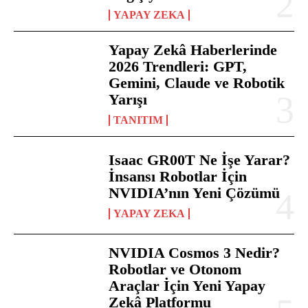
YAPAY ZEKA
Yapay Zekâ Haberlerinde
2026 Trendleri: GPT,
Gemini, Claude ve Robotik
Yarışı
TANITIM
Isaac GR00T Ne İşe Yarar?
İnsansı Robotlar İçin
NVIDIA’nın Yeni Çözümü
YAPAY ZEKA
NVIDIA Cosmos 3 Nedir?
Robotlar ve Otonom
Araçlar İçin Yeni Yapay
Zekâ Platformu