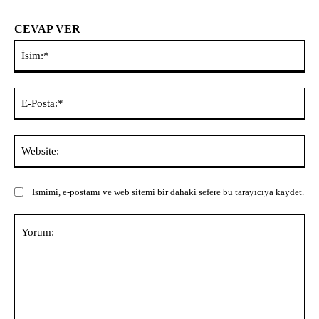
CEVAP VER
İsi
E-
Pos
Web
Ismimi, e-postamı ve web sitemi bir dahaki sefere bu tarayıcıya kaydet.