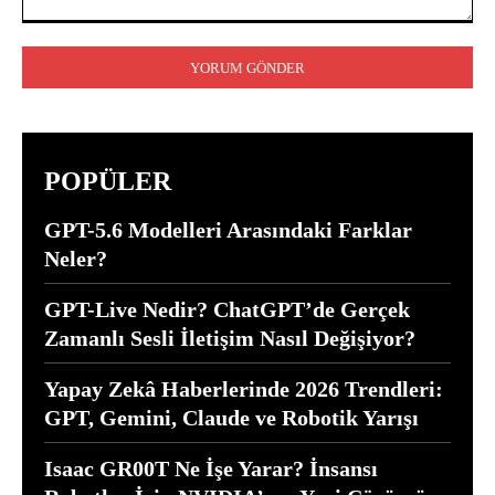
Yorum:
POPÜLER
GPT-5.6 Modelleri Arasındaki Farklar
Neler?
GPT-Live Nedir? ChatGPT’de Gerçek
Zamanlı Sesli İletişim Nasıl Değişiyor?
Yapay Zekâ Haberlerinde 2026 Trendleri:
GPT, Gemini, Claude ve Robotik Yarışı
Isaac GR00T Ne İşe Yarar? İnsansı