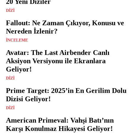
20 Yeni Diziler
DIZI
Fallout: Ne Zaman Çıkıyor, Konusu ve
Nereden İzlenir?
İNCELEME
Avatar: The Last Airbender Canlı
Aksiyon Versiyonu ile Ekranlara
Geliyor!
DIZI
Prime Target: 2025’in En Gerilim Dolu
Dizisi Geliyor!
DIZI
American Primeval: Vahşi Batı’nın
Karşı Konulmaz Hikayesi Geliyor!