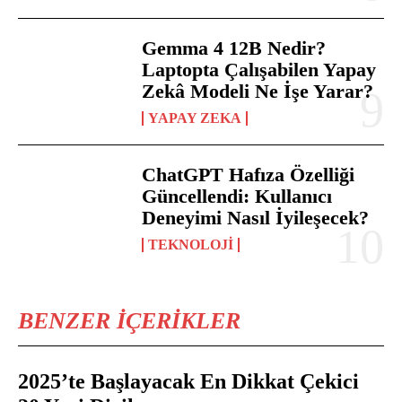
Gemma 4 12B Nedir?
Laptopta Çalışabilen Yapay
Zekâ Modeli Ne İşe Yarar?
YAPAY ZEKA
ChatGPT Hafıza Özelliği
Güncellendi: Kullanıcı
Deneyimi Nasıl İyileşecek?
TEKNOLOJI
BENZER İÇERIKLER
2025’te Başlayacak En Dikkat Çekici