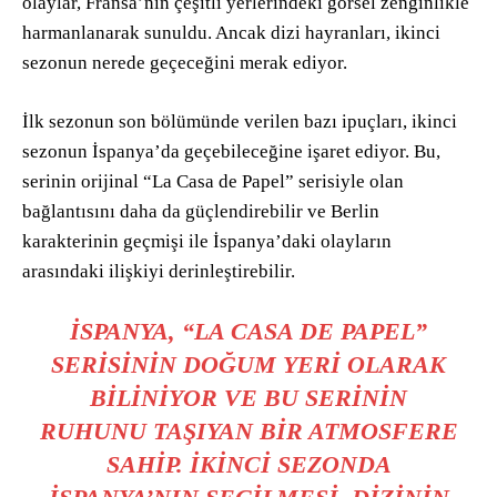
olaylar, Fransa’nın çeşitli yerlerindeki görsel zenginlikle
harmanlanarak sunuldu. Ancak dizi hayranları, ikinci
sezonun nerede geçeceğini merak ediyor.
İlk sezonun son bölümünde verilen bazı ipuçları, ikinci
sezonun İspanya’da geçebileceğine işaret ediyor. Bu,
serinin orijinal “La Casa de Papel” serisiyle olan
bağlantısını daha da güçlendirebilir ve Berlin
karakterinin geçmişi ile İspanya’daki olayların
arasındaki ilişkiyi derinleştirebilir.
İSPANYA, “LA CASA DE PAPEL”
SERISININ DOĞUM YERI OLARAK
BILINIYOR VE BU SERININ
RUHUNU TAŞIYAN BIR ATMOSFERE
SAHIP. İKINCI SEZONDA