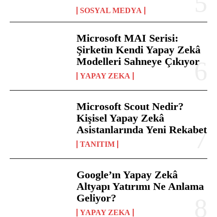
SOSYAL MEDYA
Microsoft MAI Serisi:
Şirketin Kendi Yapay Zekâ
Modelleri Sahneye Çıkıyor
YAPAY ZEKA
Microsoft Scout Nedir?
Kişisel Yapay Zekâ
Asistanlarında Yeni Rekabet
TANITIM
Google’ın Yapay Zekâ
Altyapı Yatırımı Ne Anlama
Geliyor?
YAPAY ZEKA