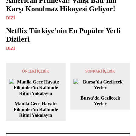
American Primeval: Vahşi Batı’nın
Karşı Konulmaz Hikayesi Geliyor!
DIZI
Netflix Türkiye’nin En Popüler Yerli
Dizileri
DIZI
ÖNCEKI İÇERIK
SONRAKI İÇERIK
Bursa’da Gezilecek
Manila Gece Hayatı:
Yerler
Filipinler’in Kalbinde
Ritmi Yakalayın