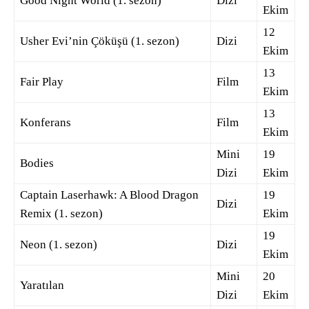
Good Night World (1. sezon)
Dizi
Ekim
12
Usher Evi’nin Çöküşü (1. sezon)
Dizi
Ekim
13
Fair Play
Film
Ekim
13
Konferans
Film
Ekim
Mini
19
Bodies
Dizi
Ekim
Captain Laserhawk: A Blood Dragon
19
Dizi
Remix (1. sezon)
Ekim
19
Neon (1. sezon)
Dizi
Ekim
Mini
20
Yaratılan
Dizi
Ekim