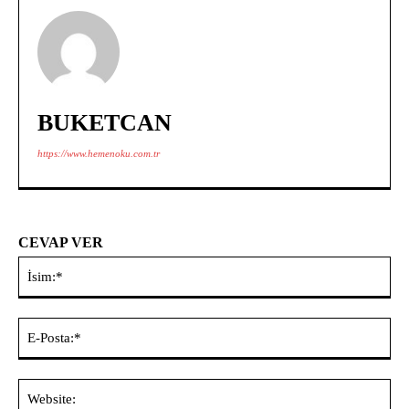
BUKETCAN
https://www.hemenoku.com.tr
CEVAP VER
İsi
E-
Pos
Web